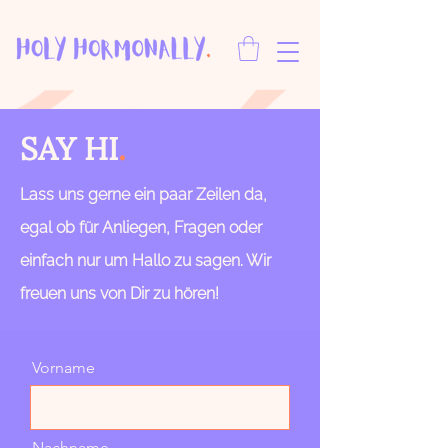
SAY HI
.
Lass uns gerne ein paar Zeilen da,
egal ob für Anliegen, Fragen oder
einfach nur um Hallo zu sagen. Wir
freuen uns von Dir zu hören!
Vorname
Nachname